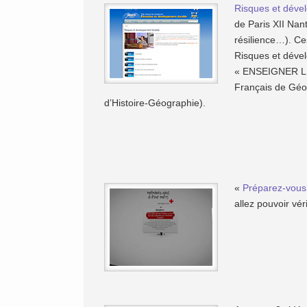
Risques et déve
de Paris XII Nant
résilience…). C
Risques et dével
« ENSEIGNER LE
Français de Géog
d’Histoire-Géographie).
«
Préparez-vous 
allez pouvoir vér