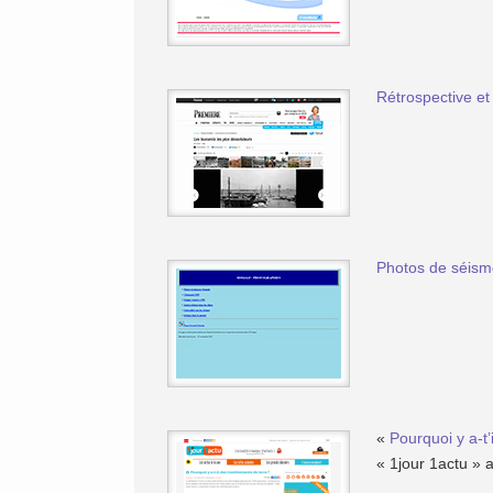
Rétrospective et
Photos de séism
«
Pourquoi y a-t’
« 1jour 1actu » 