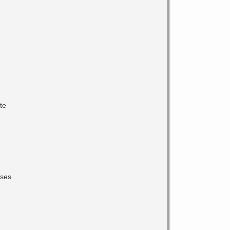
t
te
 ses