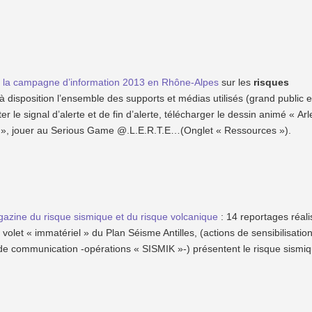
e
la campagne d’information 2013 en Rhône-Alpes
sur les
risques
 disposition l’ensemble des supports et médias utilisés (grand public e
ter le signal d’alerte et de fin d’alerte, télécharger le dessin animé « Arl
te », jouer au Serious Game @.L.E.R.T.E…(Onglet « Ressources »).
azine du risque sismique et du risque volcanique
: 14 reportages réali
volet « immatériel » du Plan Séisme Antilles, (actions de sensibilisation
 de communication -opérations « SISMIK »-) présentent le risque sismi