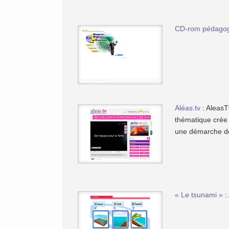
CD-rom pédagogi
Aléas.tv
: AleasT
thématique crée 
une démarche de
« Le tsunami »
: